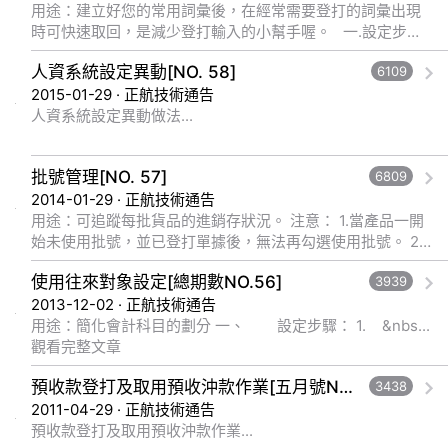
用途：建立好您的常用詞彙後，在經常需要登打的詞彙出現
時可快速取回，是減少登打輸入的小幫手喔。 一.設定步
驟： 1.工具—常用辭庫： 路徑：工具列à工具à常用辭庫 ... 觀
人資系統設定異動[NO. 58]
6109
看完整文章
2015-01-29 · 正航技術通告
人資系統設定異動做法...
批號管理[NO. 57]
6809
2014-01-29 · 正航技術通告
用途：可追蹤每批貨品的進銷存狀況。 注意： 1.當產品一開
始未使用批號，並已登打單據後，無法再勾選使用批號。 2.
當產... 觀看完整文章
使用往來對象設定[總期數NO.56]
3939
2013-12-02 · 正航技術通告
用途：簡化會計科目的劃分 一、 設定步驟： 1. &nbs...
觀看完整文章
預收款登打及取用預收沖款作業[五月號NO.29]
3438
2011-04-29 · 正航技術通告
預收款登打及取用預收沖款作業...