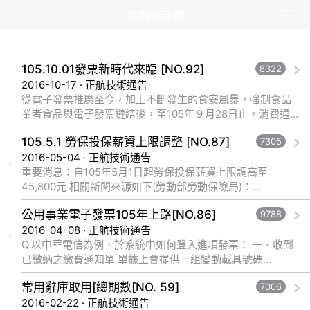
校園佈告欄
105.10.01發票新時代來臨 [NO.92]
8322
2016-10-17 · 正航技術通告
從電子發票推廣至今，加上不斷發生的食安風暴，強制食品
業者食品與電子發票鏈結後，至105年９月28日止，消費通
路已累計開立 4,564,218,410張電子發票，比起104年，已成
105.5.1 勞保投保薪資上限調整 [NO.87]
7305
長一成以上。 &... 觀看完整文章
2016-05-04 · 正航技術通告
重要消息：自105年5月1日起勞保投保薪資上限調高至
45,800元 相關新聞來源如下(勞動部勞動保險局)：
http://www.bli.gov.tw/news.aspx?sys=news... 觀看完整文
公用事業電子發票105年上路[NO.86]
9788
章
2016-04-08 · 正航技術通告
Q.以中華電信為例，於系統中如何登入進項發票： 一、收到
已繳納之繳費通知單 單據上會提供一組變動載具號碼
(10501BB10454081120111449852)，黃色區塊(BB1045...
常用辭庫取用[總期數[NO. 59]
7006
觀看完整文章
2016-02-22 · 正航技術通告