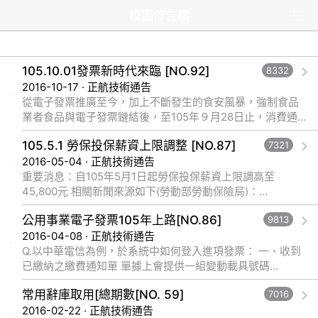
校園佈告欄
105.10.01發票新時代來臨 [NO.92]
8332
2016-10-17 · 正航技術通告
從電子發票推廣至今，加上不斷發生的食安風暴，強制食品
業者食品與電子發票鏈結後，至105年９月28日止，消費通
路已累計開立 4,564,218,410張電子發票，比起104年，已成
105.5.1 勞保投保薪資上限調整 [NO.87]
7321
長一成以上。 &... 觀看完整文章
2016-05-04 · 正航技術通告
重要消息：自105年5月1日起勞保投保薪資上限調高至
45,800元 相關新聞來源如下(勞動部勞動保險局)：
http://www.bli.gov.tw/news.aspx?sys=news... 觀看完整文
公用事業電子發票105年上路[NO.86]
9813
章
2016-04-08 · 正航技術通告
Q.以中華電信為例，於系統中如何登入進項發票： 一、收到
已繳納之繳費通知單 單據上會提供一組變動載具號碼
(10501BB10454081120111449852)，黃色區塊(BB1045...
常用辭庫取用[總期數[NO. 59]
7016
觀看完整文章
2016-02-22 · 正航技術通告