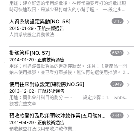
用途：建立好您的常用詞彙後，在經常需要登打的詞彙出現
時可快速取回，是減少登打輸入的小幫手喔。 一.設定步
驟： 1.工具—常用辭庫： 路徑：工具列à工具à常用辭庫 ... 觀
人資系統設定異動[NO. 58]
6115
看完整文章
2015-01-29 · 正航技術通告
人資系統設定異動做法...
批號管理[NO. 57]
6820
2014-01-29 · 正航技術通告
用途：可追蹤每批貨品的進銷存狀況。 注意： 1.當產品一開
始未使用批號，並已登打單據後，無法再勾選使用批號。 2.
當產... 觀看完整文章
使用往來對象設定[總期數NO.56]
3949
2013-12-02 · 正航技術通告
用途：簡化會計科目的劃分 一、 設定步驟： 1. &nbs...
觀看完整文章
預收款登打及取用預收沖款作業[五月號NO.29]
3445
2011-04-29 · 正航技術通告
預收款登打及取用預收沖款作業...