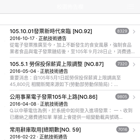
校園佈告欄
105.10.01發票新時代來臨 [NO.92]
8329
2016-10-17 · 正航技術通告
從電子發票推廣至今，加上不斷發生的食安風暴，強制食品
業者食品與電子發票鏈結後，至105年９月28日止，消費通
路已累計開立 4,564,218,410張電子發票，比起104年，已成
105.5.1 勞保投保薪資上限調整 [NO.87]
7320
長一成以上。 &... 觀看完整文章
2016-05-04 · 正航技術通告
重要消息：自105年5月1日起勞保投保薪資上限調高至
45,800元 相關新聞來源如下(勞動部勞動保險局)：
http://www.bli.gov.tw/news.aspx?sys=news... 觀看完整文
公用事業電子發票105年上路[NO.86]
9805
章
2016-04-08 · 正航技術通告
Q.以中華電信為例，於系統中如何登入進項發票： 一、收到
已繳納之繳費通知單 單據上會提供一組變動載具號碼
(10501BB10454081120111449852)，黃色區塊(BB1045...
常用辭庫取用[總期數[NO. 59]
7016
觀看完整文章
2016-02-22 · 正航技術通告