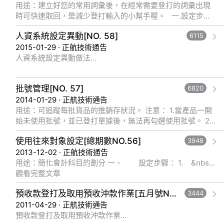
用途：建立好您的常用詞彙後，在經常需要登打的詞彙出現
時可快速取回，是減少登打輸入的小幫手喔。 一.設定步
驟： 1.工具—常用辭庫： 路徑：工具列à工具à常用辭庫 ... 觀
人資系統設定異動[NO. 58]
6115
看完整文章
2015-01-29 · 正航技術通告
人資系統設定異動做法...
批號管理[NO. 57]
6820
2014-01-29 · 正航技術通告
用途：可追蹤每批貨品的進銷存狀況。 注意： 1.當產品一開
始未使用批號，並已登打單據後，無法再勾選使用批號。 2.
當產... 觀看完整文章
使用往來對象設定[總期數NO.56]
3948
2013-12-02 · 正航技術通告
用途：簡化會計科目的劃分 一、 設定步驟： 1. &nbs...
觀看完整文章
預收款登打及取用預收沖款作業[五月號NO.29]
3444
2011-04-29 · 正航技術通告
預收款登打及取用預收沖款作業...