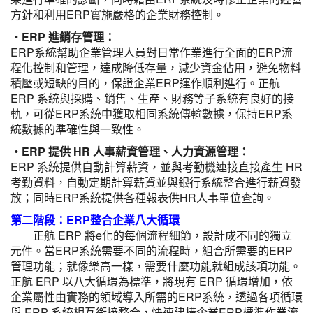
方針和利用ERP實施嚴格的企業財務控制。
‧ERP 進銷存管理：
ERP系統幫助企業管理人員對日常作業進行全面的ERP流
程化控制和管理，達成降低存量，減少資金佔用，避免物料
積壓或短缺的目的，保證企業ERP運作順利進行。正航
ERP 系統與採購、銷售、生產、財務等子系統有良好的接
軌，可從ERP系統中獲取相同系統傳輸數據，保持ERP系
統數據的準確性與一致性。
‧ERP 提供 HR 人事薪資管理、人力資源管理：
ERP 系統提供自動計算薪資，並與考勤機連接直接產生 HR
考勤資料，自動定期計算薪資並與銀行系統整合進行薪資發
放；同時ERP系統提供各種報表供HR人事單位查詢。
第二階段：ERP整合企業八大循環
正航 ERP 將e化的每個流程細節，設計成不同的獨立
元件。當ERP系統需要不同的流程時，組合所需要的ERP
管理功能；就像樂高一樣，需要什麼功能就組成該項功能。
正航 ERP 以八大循環為標準，將現有 ERP 循環增加，依
企業屬性由實務的領域導入所需的ERP系統，透過各項循環
與 ERP 系統相互銜接整合，快速建構企業ERP標準作業流