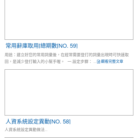
常用辭庫取用[總期數[NO. 59]
用途：建立好您的常用詞彙後，在經常需要登打的詞彙出現時可快速取
觀看完整文章
回，是減少登打輸入的小幫手喔。 一.設定步驟： ...
人資系統設定異動[NO. 58]
人資系統設定異動做法...