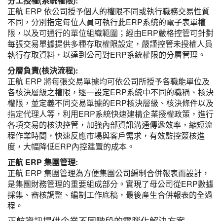
分工授權(系統權限):
正航 ERP 依公司授予個人的權限不同或執行職務交易性質
不同，分別指定每位人員可執行此ERP系統的電子表單權
限，以及可通行的單位組織範圍；經由ERP嚴格控管可針對
每張交易單據提供多種存取權限設定，嚴謹控管未授權人員
執行存取資料，以達到公司對ERP系統權限的分層管理。
分層負責(核決流程):
正航 ERP 將每張交易單據均可依公司所授予各職能單位及
各核決層級之權限，逐一設定ERP系統中不同的職稱、核決
權限，並定義不同交易單據的ERP核決層級、核決條件以及
指定代理人等，利用ERP系統快速建構企業授權政策，進行
各項交易的核決控管，加強內部資訊溝通傳遞效率，縮短流
程作業時間，快速反應市場與客戶需求，有效監控簽核進
度，大幅降低ERP內控建置的成本。
正航 ERP 集團管理:
正航 ERP 集團管理為方便集團公司編制合併報表而設計，
是集團財務管理的重要組成部分。實現了母公司從ERP數據
採集、審核調整、編制工作底稿，最後產生合併報表的全過
程。
正航資訊提供企業不同階段的電腦化解決方案