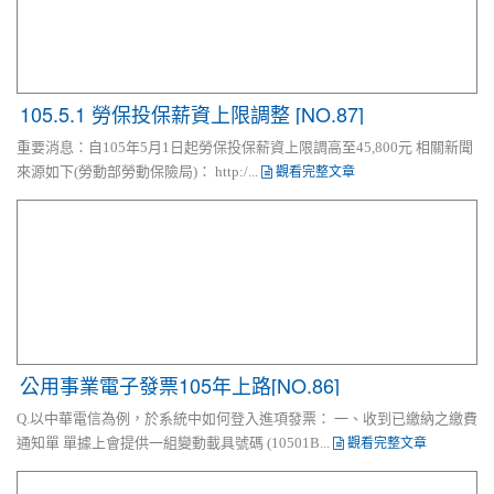
105.5.1 勞保投保薪資上限調整 [NO.87]
重要消息：自105年5月1日起勞保投保薪資上限調高至45,800元 相關新聞
觀看完整文章
來源如下(勞動部勞動保險局)： http:/...
公用事業電子發票105年上路[NO.86]
Q.以中華電信為例，於系統中如何登入進項發票： 一、收到已繳納之繳費
觀看完整文章
通知單 單據上會提供一組變動載具號碼 (10501B...